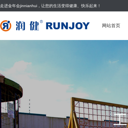
走进金年会jinnianhui，让您的生活变得健康、快乐起来！
网站首页
工