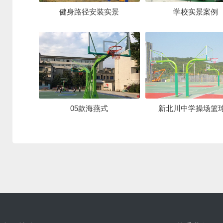
健身路径安装实景
学校实景案例
05款海燕式
新北川中学操场篮