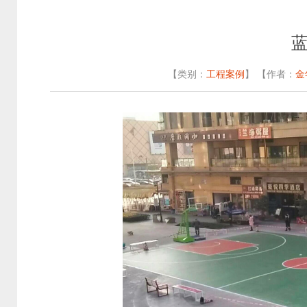
【类别：
工程案例
】
【作者：
金年