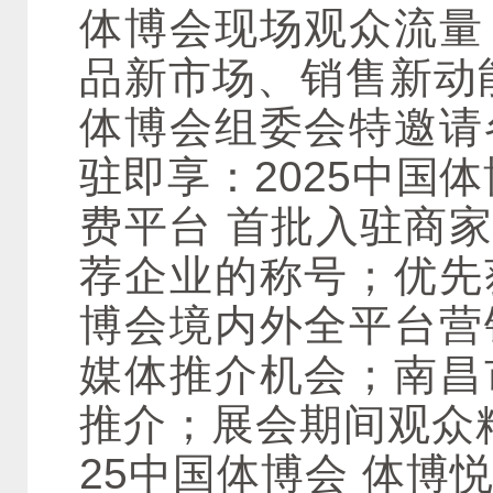
体博会现场观众流量
品新市场、销售新动
体博会组委会特邀请
驻即享：2025中国
费平台 首批入驻商家
荐企业的称号；优先
博会境内外全平台营
媒体推介机会；南昌
推介；展会期间观众精
25中国体博会 体博