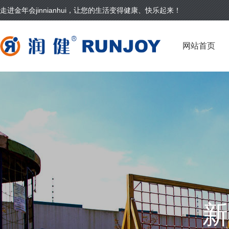
走进金年会jinnianhui，让您的生活变得健康、快乐起来！
网站首页
新