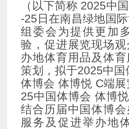
（以下简称 2025中国
-25日在南昌绿地国
组委会为提供更加
验，促进展览现场观
办地体育用品及体育
策划，拟于2025中国
体博会 体博悦 C端
25中国体博会 体博
结合历届中国体博会
服务及促进举办地