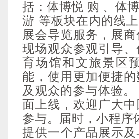
括：体博悦 购 、体博
游 等板块在内的线
展会导览服务，展商
现场观众参观引导、
育场馆和文旅景区
能，使用更加便捷的
及观众的参与体验。 
面上线，欢迎广大中
参与。届时，小程序体
提供一个产品展示及