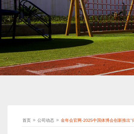
首页
公司动态
金年会官网-2025中国体博会创新推出