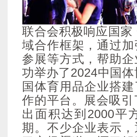
联合会积极响应国家 
域合作框架，通过加
参展等方式，帮助企
功举办了2024中国
国体育用品企业搭建
作的平台。展会吸引
出面积达到2000
期。不少企业表示，