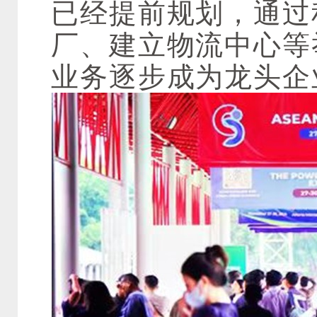
已经提前规划，通过
厂、建立物流中心等
业务逐步成为龙头企