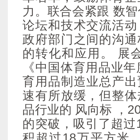
力。联合会紧跟 数智
论坛和技术交流活动
政府部门之间的沟通
的转化和应用。 展
《中国体育用品业年度
育用品制造业总产出
速有所放缓，但整体
品行业的 风向标 ，
的突破，吸引了超过1
积超过18万平方米