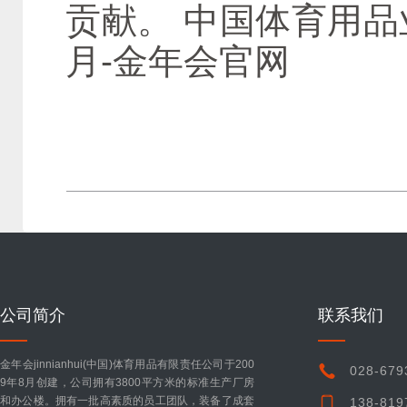
贡献。 中国体育用品业
月-金年会官网
公司简介
联系我们
金年会jinnianhui(中国)体育用品有限责任公司于200
028-679
9年8月创建，公司拥有3800平方米的标准生产厂房
和办公楼。拥有一批高素质的员工团队，装备了成套
138-819