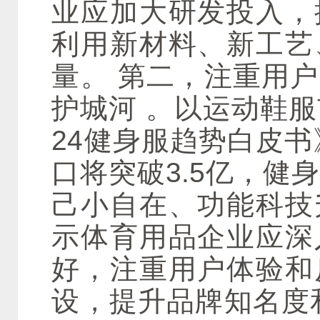
业应加大研发投入，
利用新材料、新工艺
量。 第二，注重用
护城河 。以运动鞋服
24健身服趋势白皮书
口将突破3.5亿，健
己小自在、功能科技
示体育用品企业应深
好，注重用户体验和
设，提升品牌知名度