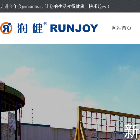
走进金年会jinnianhui，让您的生活变得健康、快乐起来！
网站首页
新