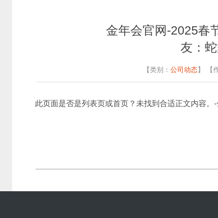
金年会官网-2025
友：蛇
【类别：
公司动态
】
【
此页面是否是列表页或首页？未找到合适正文内容。-