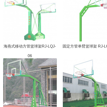
海燕式移动方管篮球架RJ-LQJ-
固定方管单臂篮球架 RJ-LQ
06