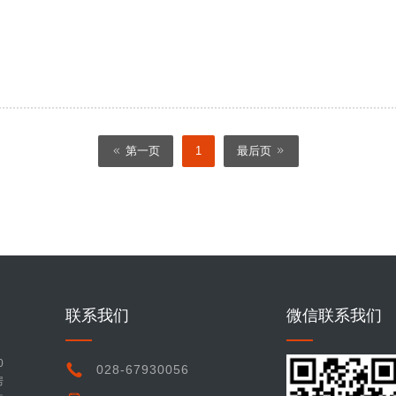
第一页
1
最后页
联系我们
微信联系我们
0
028-67930056
房