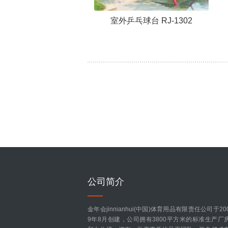
室外乒乓球台 RJ-1302
公司简介
金年会jinnianhui(中国)体育用品有限责任公司于20
9年8月创建，公司拥有3800平方米的标准生产厂