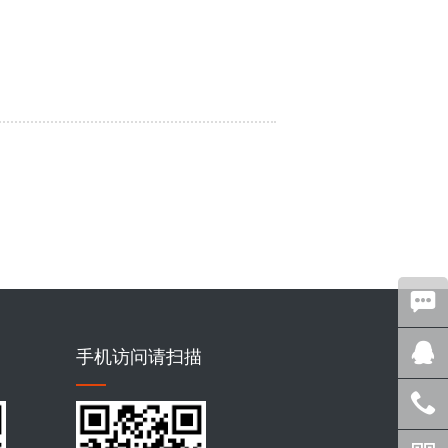
手机访问请扫描