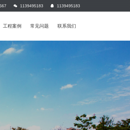
667
1139495183
1139495183
工程案例
常见问题
联系我们