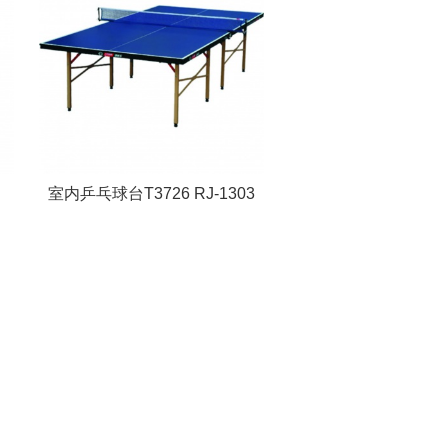
室内乒乓球台T3726 RJ-1303