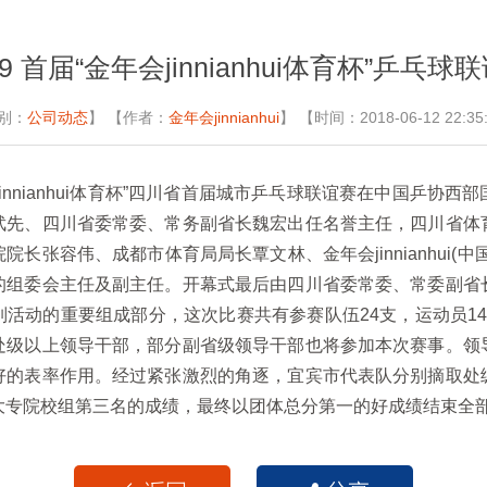
09 首届“金年会jinnianhui体育杯”乒乓球
别：
公司动态
】
【作者：
金年会jinnianhui
】
【时间：2018-06-12 22:35
金年会jinnianhui体育杯”四川省首届城市乒乓球联谊赛在中国乒
武先、四川省委常委、常务副省长魏宏出任名誉主任，四川省体
长张容伟、成都市体育局局长覃文林、金年会jinnianhui(
的组委会主任及副主任。开幕式最后由四川省委常委、常委副省
活动的重要组成部分，这次比赛共有参赛队伍24支，运动员1
处级以上领导干部，部分副省级领导干部也将参加本次赛事。领
好的表率作用。经过紧张激烈的角逐，宜宾市代表队分别摘取处
大专院校组第三名的成绩，最终以团体总分第一的好成绩结束全