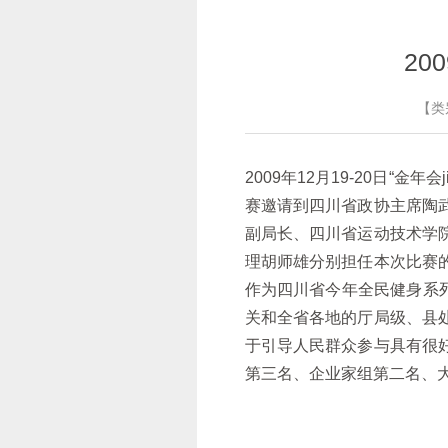
20
【类
2009年12月19-20日“
赛邀请到四川省政协主席陶
副局长、四川省运动技术学院院
理胡师雄分别担任本次比赛
作为四川省今年全民健身系列
关和全省各地的厅局级、县
于引导人民群众参与具有很
第三名、企业家组第二名、