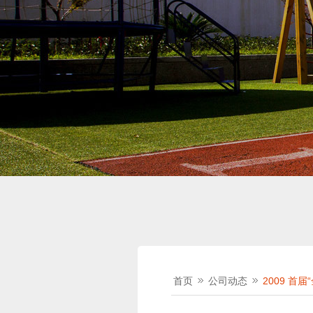
首页
公司动态
2009 首届