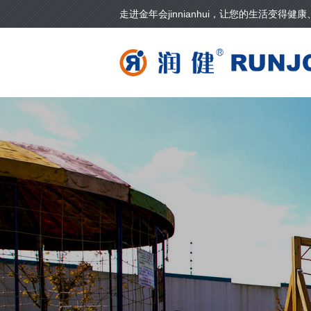
走进金年会jinnianhui，让您的生活变得健