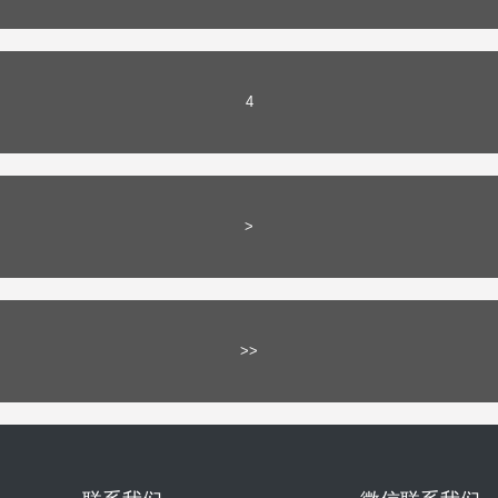
4
>
>>