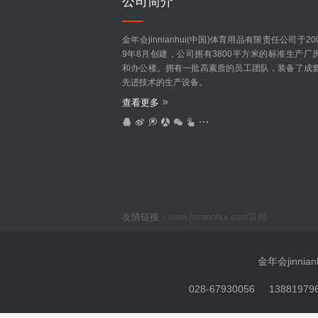
公司简介
金年会jinnianhui(中国)体育用品有限责任公司于20
9年8月创建，公司拥有3800平方米的标准生产厂
和办公楼。拥有一批高素质的员工团队，装备了成
先进技术的生产设备。
查看更多
友情链接：
www.jinnianhui.com官网
金年会jinni
028-67930056
1388197