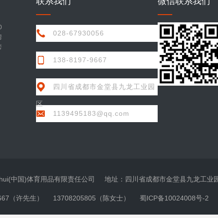
联系我们
微信联系我们
0
028-67930056
房
套
138-8197-9667
四川省成都市金堂县九龙工业园
区
1139495183@qq.com
anhui(中国)体育用品有限责任公司
地址：四川省成都市金堂县九龙工业
9667（许先生）
13708205805（陈女士）
蜀ICP备10024008号-2