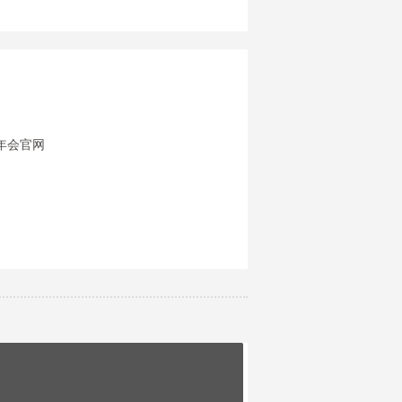
金年会官网