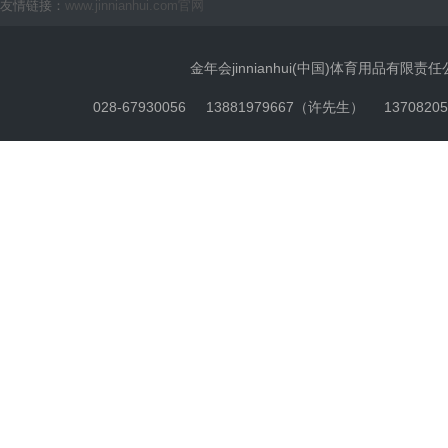
友情链接：
www.jinnianhui.com官网
金年会jinnianhui(中国)体育用品有限责
028-67930056
13881979667（许先生）
137082