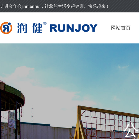
走进金年会jinnianhui，让您的生活变得健康、快乐起来！
网站首页
公