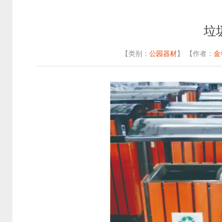
垃圾
【类别：
公园器材
】
【作者：
金年