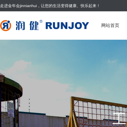
走进金年会jinnianhui，让您的生活变得健康、快乐起来！
网站首页
工