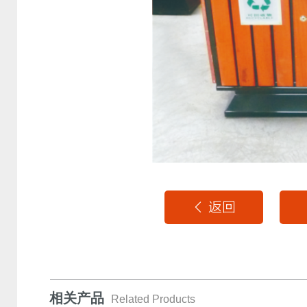
返回
相关产品
Related Products