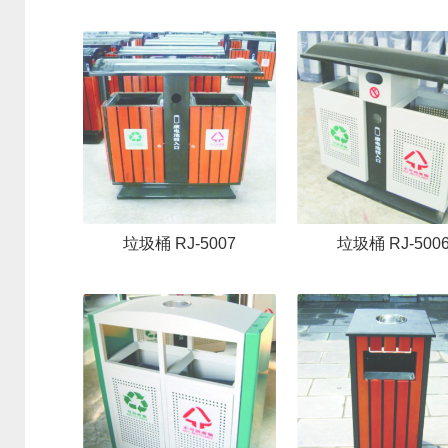
垃圾桶 RJ-5007
垃圾桶 RJ-500