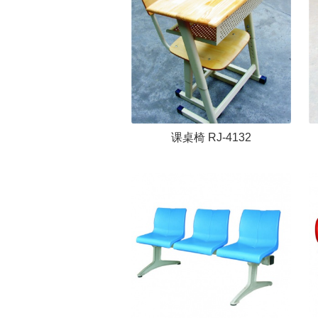
课桌椅 RJ-4132