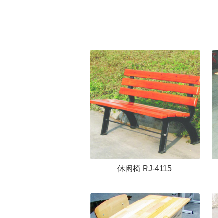
休闲椅 RJ-4115