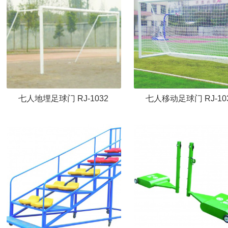
七人地埋足球门 RJ-1032
七人移动足球门 RJ-10