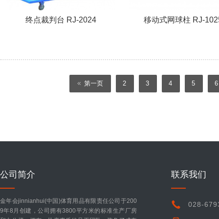
终点裁判台 RJ-2024
移动式网球柱 RJ-102
第一页
2
3
4
5
6
公司简介
联系我们
金年会jinnianhui(中国)体育用品有限责任公司于200
028-679
9年8月创建，公司拥有3800平方米的标准生产厂房