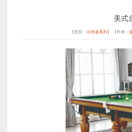
美式台
【类别：
台球桌系列
】
【作者：
金