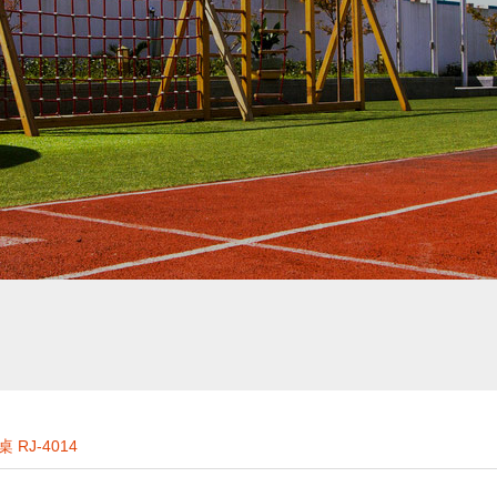
 RJ-4014