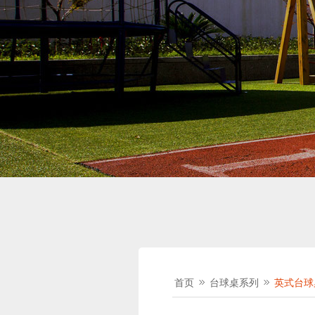
首页
台球桌系列
英式台球桌