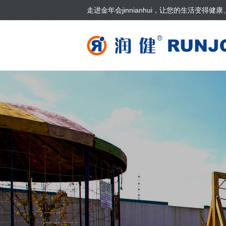
走进金年会jinnianhui，让您的生活变得健