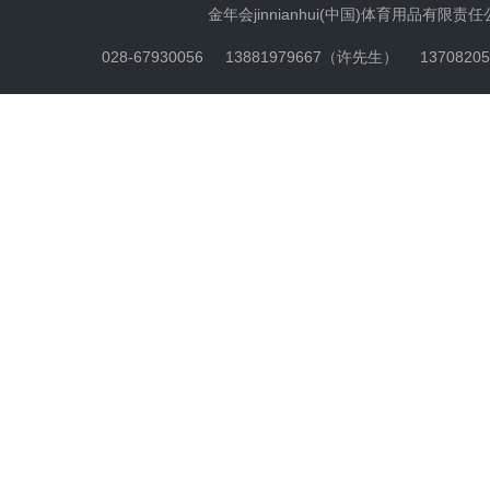
金年会jinnianhui(中国)体育用品有限责
028-67930056
13881979667（许先生）
137082