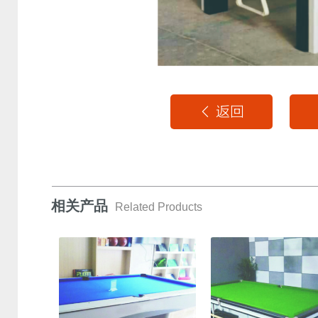
返回
相关产品
Related Products