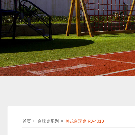
首页
台球桌系列
美式台球桌 RJ-4013