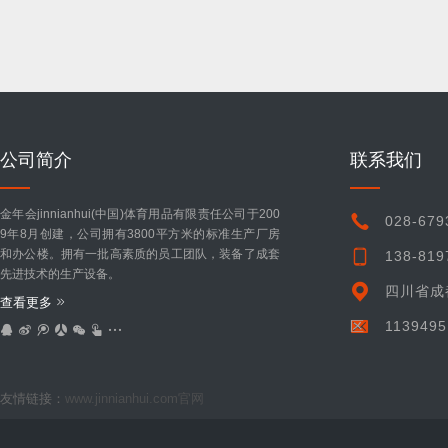
公司简介
联系我们
金年会jinnianhui(中国)体育用品有限责任公司于200
028-679
9年8月创建，公司拥有3800平方米的标准生产厂房
和办公楼。拥有一批高素质的员工团队，装备了成套
138-819
先进技术的生产设备。
四川省成
查看更多
区
113949
友情链接：
www.jinnianhui.com官网